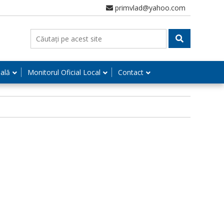
primvlad@yahoo.com
nală
Monitorul Oficial Local
Contact