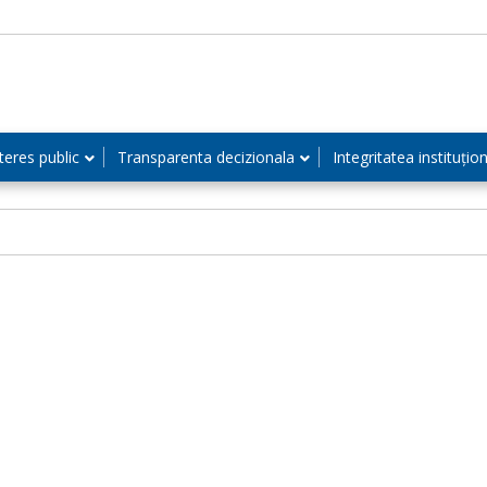
teres public
Transparenta decizionala
Integritatea instituțio