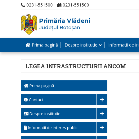
0231-551500
0231-551500
Prima pagină
Despre institutie
Informatii de in
LEGEA INFRASTRUCTURII ANCOM
Prima pagină
Contact
Despre institutie
Informatii de interes public