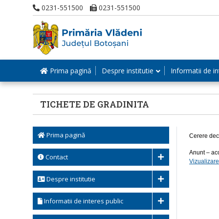
0231-551500
0231-551500
Prima pagină
Despre institutie
Informatii de in
TICHETE DE GRADINITA
Prima pagină
Cerere decl
Anunt – aco
Contact
Vizualizare
Despre institutie
Informatii de interes public